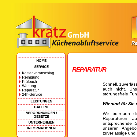
HOME
SERVICE
REPARATUR
Kostenvoranschlag
Reinigung
Prüfbuch
Schnell, zuverläs
Wartung
auch nicht. Uns
Reparatur
störungsfreie Fun
24h-Service
LEISTUNGEN
Wir sind für Si
GALERIE
VERORDNUNGEN /
Wir betreuen d
GESETZE
Reparaturen au
UNTERNEHMEN
entsprechende S
unseren Angebot
INFORMATIONEN
zuverlässige und 