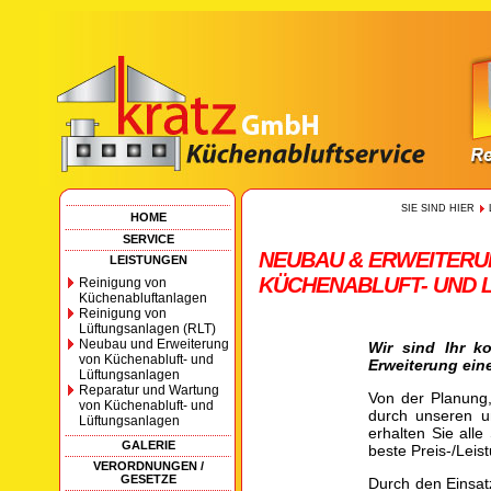
SIE SIND HIER
HOME
SERVICE
NEUBAU & ERWEITERU
LEISTUNGEN
KÜCHENABLUFT- UND
Reinigung von
Küchenabluftanlagen
Reinigung von
Lüftungsanlagen (RLT)
Neubau und Erweiterung
Wir sind Ihr k
von Küchenabluft- und
Erweiterung ein
Lüftungsanlagen
Reparatur und Wartung
Von der Planung
von Küchenabluft- und
durch unseren u
Lüftungsanlagen
erhalten Sie all
GALERIE
beste Preis-/Leist
VERORDNUNGEN /
GESETZE
Durch den Einsat