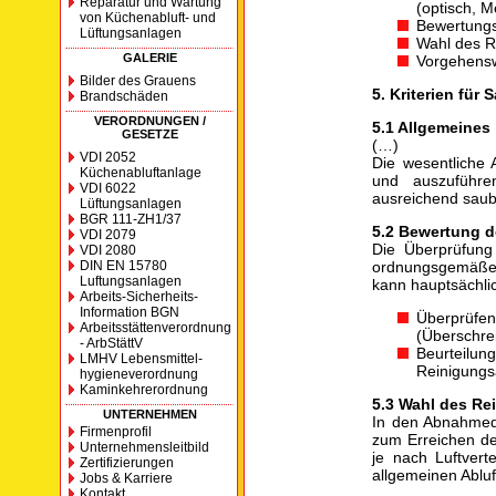
Reparatur und Wartung
(optisch, 
von Küchenabluft- und
Bewertungs
Lüftungsanlagen
Wahl des R
GALERIE
Vorgehensw
Bilder des Grauens
5. Kriterien für
Brandschäden
VERORDNUNGEN /
5.1 Allgemeines
GESETZE
(…)
VDI 2052
Die wesentliche 
Küchenabluftanlage
und auszuführe
VDI 6022
ausreichend saub
Lüftungsanlagen
BGR 111-ZH1/37
5.2 Bewertung 
VDI 2079
Die Überprüfung 
VDI 2080
DIN EN 15780
ordnungsgemäßen
Luftungsanlagen
kann hauptsächli
Arbeits-Sicherheits-
Information BGN
Überprüfen
Arbeitsstättenverordnung
(Überschrei
- ArbStättV
Beurteilun
LMHV Lebensmittel-
Reinigungs
hygieneverordnung
Kaminkehrerordnung
5.3 Wahl des Re
UNTERNEHMEN
In den Abnahmed
Firmenprofil
zum Erreichen de
Unternehmensleitbild
je nach Luftvert
Zertifizierungen
allgemeinen Ablu
Jobs & Karriere
Kontakt