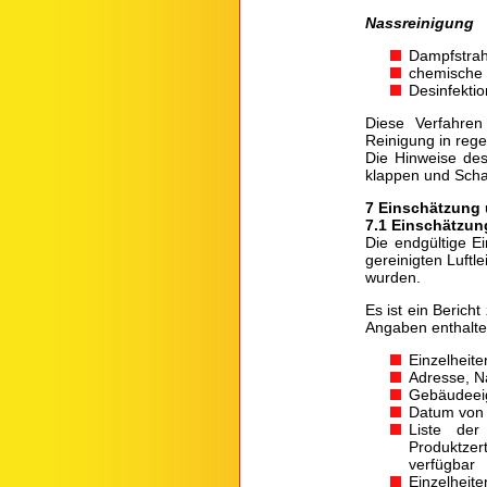
Nassreinigung
Dampfstrah
chemische 
Desinfektio
Diese Verfahre
Reinigung in reg
Die Hinweise des
klappen und Scha
7 Einschätzung 
7.1 Einschätzun
Die endgültige E
gereinigten Luftl
wurden.
Es ist ein Berich
Angaben enthalte
Einzelheit
Adresse, N
Gebäudeeig
Datum von 
Liste der
Produktzer
verfügbar
Einzelheit