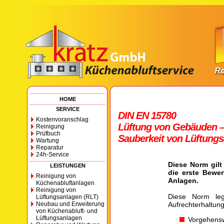
HOME
SERVICE
DIN EN 15780
Kostenvoranschlag
Lüftung von Gebäuden – 
Reinigung
Prüfbuch
Sauberkeit von Lüftung
Wartung
Reparatur
24h-Service
Diese Norm gilt
LEISTUNGEN
die erste Bewer
Reinigung von
Anlagen.
Küchenabluftanlagen
Reinigung von
Diese Norm leg
Lüftungsanlagen (RLT)
Neubau und Erweiterung
Aufrechterhaltung
von Küchenabluft- und
Lüftungsanlagen
Vorgehensw