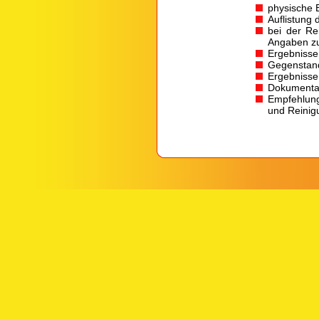
physische 
Auflistung
bei der Re
Angaben zu
Ergebnisse
Gegenstand
Ergebnisse
Dokumentat
Empfehlung
und Reinig