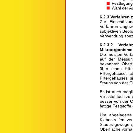
Festlegung
Wahl der A
6.2.3 Verfahren
Zur Einschätzun
Verfahren angew
subjektiven Beob
Verwendung spezi
6.2.3.2 Verf
Mikroorganisme
Die meisten Verf
auf der Messun
bekannten Oberf
über einen Filt
Filtergehäuse, 
Filtergehäuses 
Staubs von der O
Es ist auch mögl
Vliesstofftuch z
besser von der O
fettige Feststoffe 
Um abgelagerte 
Klebestreifen v
Staubs gewogen, 
Oberfläche vorha