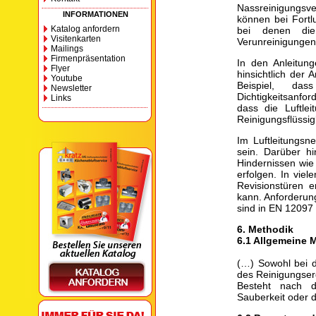
Nassreinigungsv
INFORMATIONEN
können bei Fortl
Katalog anfordern
bei denen die
Visitenkarten
Verunreinigungen 
Mailings
Firmenpräsentation
In den Anleitun
Flyer
hinsichtlich der
Youtube
Beispiel, da
Newsletter
Dichtigkeitsanfor
Links
dass die Luftle
Reinigungsflüssig
Im Luftleitungsn
sein. Darüber h
Hindernissen wie
erfolgen. In viel
Revisionstüren e
kann. Anforderun
sind in EN 12097
6. Methodik
6.1 Allgemeine 
(…) Sowohl bei d
des Reinigungserg
Besteht nach de
Sauberkeit oder d