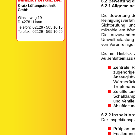
6.2 Bewertung 
6.2.1 Allgemeine
Kratz Lüftungstechnik
GmbH
Die Bewertung d
Ginsterweg 19
Reinigungsverfah
D-42781 Haan
Sichtprüfung u
Telefon:
02129 - 565 10 15
mikrobiellem Wac
Telefax:
02129 - 565 10 99
Die anzuwendend
Umweltbelastung 
von Verunreinigu
Die im Hinblick
Außenlufteinlass
Zentrale R
zugehörige
Ansaugluf
Wärmerück
Tropfenabs
Zuluftleit
Schalldämp
und Ventile
Abluftleitu
6.2.2 Inspektion
Der Inspektionsp
Prüfplan un
Festlegung